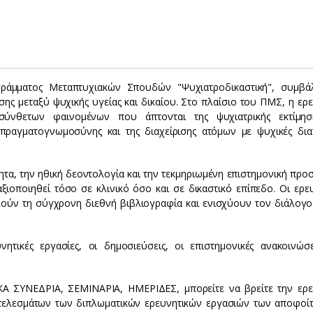
ράμματος Μεταπτυχιακών Σπουδών "Ψυχιατροδικαστική", συμβά
σης μεταξύ ψυχικής υγείας και δικαίου. Στο πλαίσιο του ΠΜΣ, η ερ
σύνθετων φαινομένων που άπτονται της ψυχιατρικής εκτίμησ
 πραγματογνωμοσύνης και της διαχείρισης ατόμων με ψυχικές δια
ητα, την ηθική δεοντολογία και την τεκμηριωμένη επιστημονική προ
οποιηθεί τόσο σε κλινικό όσο και σε δικαστικό επίπεδο. Οι ερευ
λούν τη σύγχρονη διεθνή βιβλιογραφία και ενισχύουν τον διάλογο
ητικές εργασίες, οι δημοσιεύσεις, οι επιστημονικές ανακοινώσ
ΣΥΝΕΔΡΙΑ, ΣΕΜΙΝΑΡΙΑ, ΗΜΕΡΙΔΕΣ, μπορείτε να βρείτε την ερε
οτελεσμάτων των διπλωματικών ερευνητικών εργασιών των αποφοί