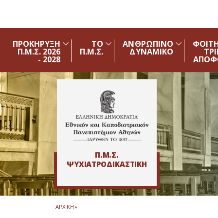
Skip to main navigation
Skip to main content
Skip to page footer
ΠΡΟΚΗΡΥΞΗ
ΤΟ
ΑΝΘΡΩΠΙΝΟ
ΦΟΙΤΗ
Π.Μ.Σ. 2026
Π.Μ.Σ.
ΔΥΝΑΜΙΚΟ
ΤΡΙ
- 2028
ΑΠΟΦ
Π.Μ.Σ.
ΨΥΧΙΑΤΡΟΔΙΚΑΣΤΙΚΗ
ΑΡΧΙΚΗ
»