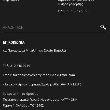
Πληροφόρησης
Όλοι οι σύνδεσμοι...
ΕΠΙΚΟΙΝΩΝΙΑ:
κα Παναγιώτα Μπαλή - κα Σοφία Βαρελά
Τηλ: 210 746 2914
Email: forensicpsychiatry.med.uoa@gmail.com
«Αττικό Κτίριο» Ιατρικής Σχολής Αθηνών (Α.Κ.Ι.Σ.Α.)
Γραφείο 4, 1ος όροφος
Πανεπιστημιακό Γενικό Νοσοκομείο «ΑΤΤΙΚΟΝ»
Ρίμινι 1, Χαϊδάρι, ΤΚ 12462