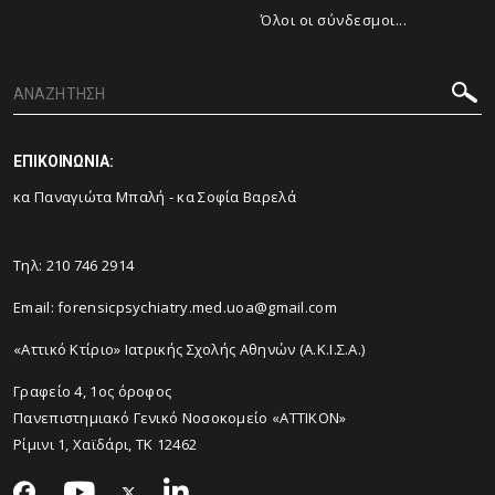
Όλοι οι σύνδεσμοι...
ΕΠΙΚΟΙΝΩΝΙΑ:
κα Παναγιώτα Μπαλή - κα Σοφία Βαρελά
Τηλ: 210 746 2914
Email: forensicpsychiatry.med.uoa@gmail.com
«Αττικό Κτίριο» Ιατρικής Σχολής Αθηνών (Α.Κ.Ι.Σ.Α.)
Γραφείο 4, 1ος όροφος
Πανεπιστημιακό Γενικό Νοσοκομείο «ΑΤΤΙΚΟΝ»
Ρίμινι 1, Χαϊδάρι, ΤΚ 12462