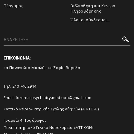
Πέργαμος
Βιβλιοθήκη και Κέντρο
Πληροφόρησης
Όλοι οι σύνδεσμοι...
ΕΠΙΚΟΙΝΩΝΙΑ:
κα Παναγιώτα Μπαλή - κα Σοφία Βαρελά
Τηλ: 210 746 2914
Email: forensicpsychiatry.med.uoa@gmail.com
«Αττικό Κτίριο» Ιατρικής Σχολής Αθηνών (Α.Κ.Ι.Σ.Α.)
Γραφείο 4, 1ος όροφος
Πανεπιστημιακό Γενικό Νοσοκομείο «ΑΤΤΙΚΟΝ»