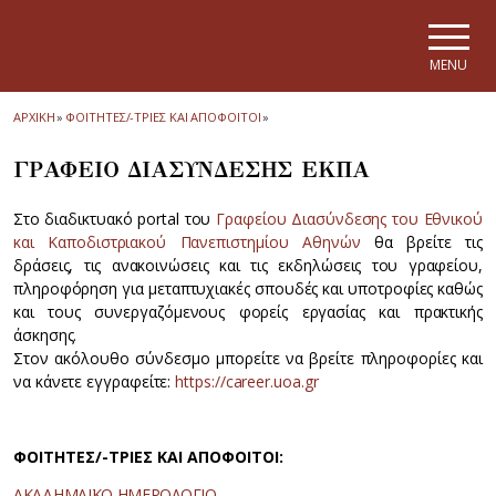
Skip to main navigation
Skip to main content
Skip to page footer
MENU
ΑΡΧΙΚΗ
»
ΦΟΙΤΗΤΕΣ/-ΤΡΙΕΣ ΚΑΙ ΑΠΟΦΟΙΤΟΙ
»
ΓΡΑΦΕΙΟ ΔΙΑΣΥΝΔΕΣΗΣ ΕΚΠΑ
Στο διαδικτυακό portal του
Γραφείου Διασύνδεσης του Εθνικού
και Καποδιστριακού Πανεπιστημίου Αθηνών
θα βρείτε τις
δράσεις, τις ανακοινώσεις και τις εκδηλώσεις του γραφείου,
πληροφόρηση για μεταπτυχιακές σπουδές και υποτροφίες καθώς
και τους συνεργαζόμενους φορείς εργασίας και πρακτικής
άσκησης.
Στον ακόλουθο σύνδεσμο μπορείτε να βρείτε πληροφορίες και
να κάνετε εγγραφείτε:
https://career.uoa.gr
ΦΟΙΤΗΤΕΣ/-ΤΡΙΕΣ ΚΑΙ ΑΠΟΦΟΙΤΟΙ:
ΑΚΑΔΗΜΑΪΚΟ ΗΜΕΡΟΛΟΓΙΟ