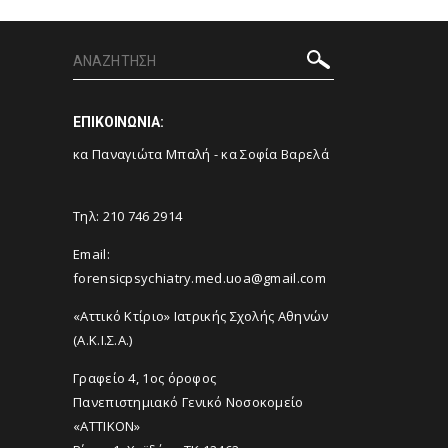
ΕΠΙΚΟΙΝΩΝΙΑ:
κα Παναγιώτα Μπαλή - κα Σοφία Βαρελά
Τηλ: 210 746 2914
Email:
forensicpsychiatry.med.uoa@gmail.com
«Αττικό Κτίριο» Ιατρικής Σχολής Αθηνών
(Α.Κ.Ι.Σ.Α.)
Γραφείο 4, 1ος όροφος
Πανεπιστημιακό Γενικό Νοσοκομείο
«ΑΤΤΙΚΟΝ»